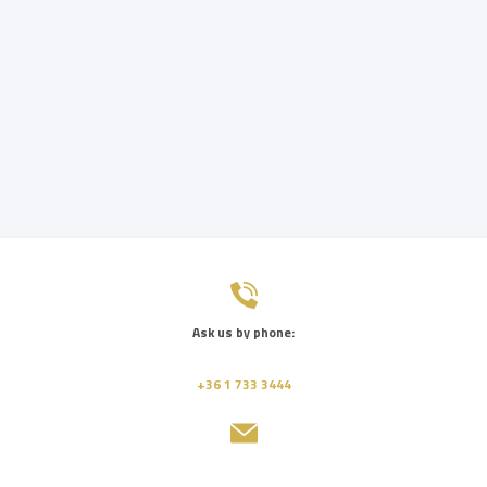
Ask us by phone:
+36 1 733 3444
Send us a message: