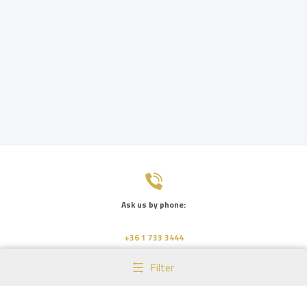
Ask us by phone:
+36 1 733 3444
Filter
Send us a message: